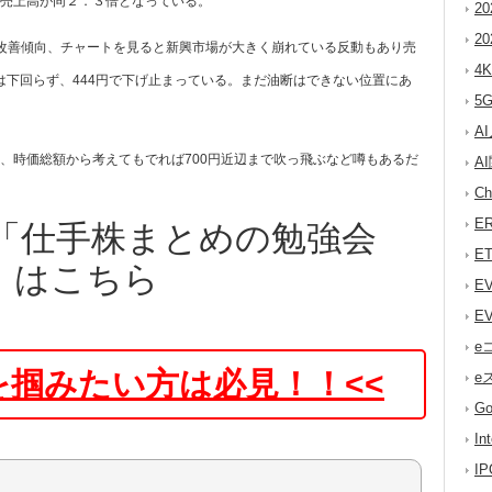
売上高が同２．３倍となっている。
2
2
改善傾向、チャートを見ると新興市場が大きく崩れている反動もあり売
4
円は下回らず、444円で下げ止まっている。まだ油断はできない位置にあ
5
A
、時価総額から考えてもでれば700円近辺まで吹っ飛ぶなど噂もあるだ
A
C
E
「仕手株まとめの勉強会
E
」はこちら
E
E
e
を掴みたい方は必見！！
e
G
I
I