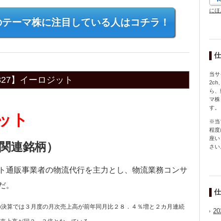
にほ
のテーマ株に注目している人はコチラ！
仕
当サ
27】イーロジット
2c
ら、
マ株
す。
ジット
※当
程度
座い
販関連銘柄
）
さい
ト通販事業者の物流代行を主力とし、物流業務コンサ
だ。
仕
の決算では３月度の月次売上高が前年同月比２８．４％増と２カ月連続
2