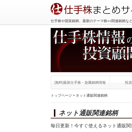
仕手株や国策銘柄、最新のテーマ株○○関連銘柄な
[無料]最新仕手株・急騰銘柄情報
投資
トップページ
> ネット通販関連銘柄
ネット通販関連銘柄
毎日更新！今すぐ使えるネット通販関