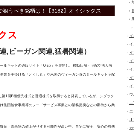
で狙うべき銘柄は！【3182】オイシックス
ックス
イ
イ
連,ビーガン関連,猛暑関連
）
イ
イ
ルキットの通販サイト「Oisix」を展開し、移動店舗・宅配や法人向
イ
事業を手掛ける「とくし丸」や米国のヴィーガン食のミールキット宅配
イ
イ
ウ
した第1回B種優先株式と普通株式を取得すると発表しているが、シダック
エ
け集団給食事業等のフードサービス事業との業務提携などの期待から業
エ
オ
野菜・青果物の値上がりする可能性が高い中、自宅に安全、安心の有機
カ