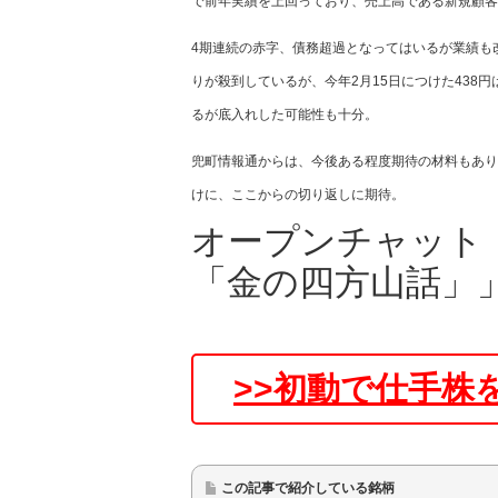
で前年実績を上回っており、売上高である新規顧客
4期連続の赤字、債務超過となってはいるが業績も
りが殺到しているが、今年2月15日につけた438
るが底入れした可能性も十分。
兜町情報通からは、今後ある程度期待の材料もあり
けに、ここからの切り返しに期待。
オープンチャット
「金の四方山話」
初動で仕手株
この記事で紹介している銘柄