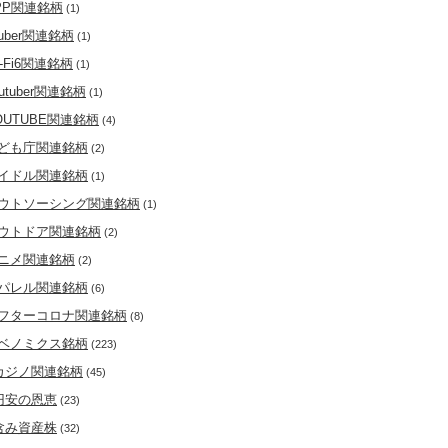
PP関連銘柄
(1)
tuber関連銘柄
(1)
i-Fi6関連銘柄
(1)
outuber関連銘柄
(1)
OUTUBE関連銘柄
(4)
ども庁関連銘柄
(2)
イドル関連銘柄
(1)
ウトソーシング関連銘柄
(1)
ウトドア関連銘柄
(2)
ニメ関連銘柄
(2)
パレル関連銘柄
(6)
フターコロナ関連銘柄
(8)
ベノミクス銘柄
(223)
カジノ関連銘柄
(45)
円安の恩恵
(23)
含み資産株
(32)