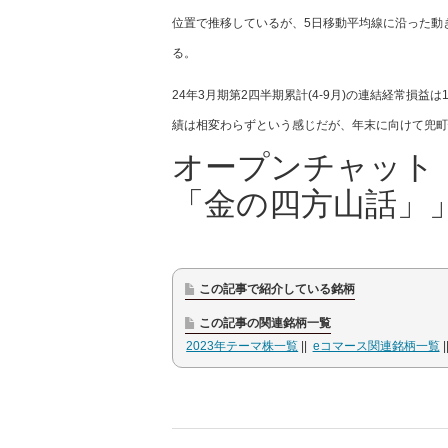
位置で推移しているが、5日移動平均線に沿った動
る。
24年3月期第2四半期累計(4-9月)の連結経常損益は
績は相変わらずという感じだが、年末に向けて兜町
オープンチャット
「金の四方山話」
この記事で紹介している銘柄
この記事の関連銘柄一覧
2023年テーマ株一覧
eコマース関連銘柄一覧