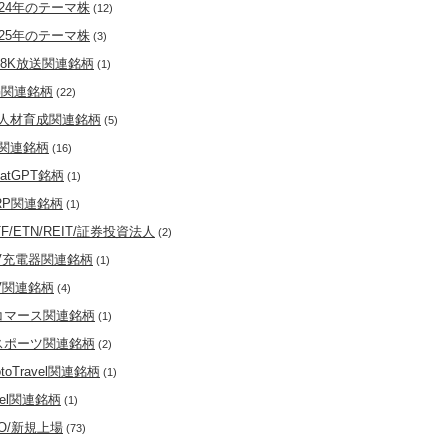
024年のテーマ株
(12)
025年のテーマ株
(3)
K8K放送関連銘柄
(1)
G関連銘柄
(22)
I人材育成関連銘柄
(5)
I関連銘柄
(16)
hatGPT銘柄
(1)
RP関連銘柄
(1)
TF/ETN/REIT/証券投資法人
(2)
V充電器関連銘柄
(1)
V関連銘柄
(4)
コマース関連銘柄
(1)
スポーツ関連銘柄
(2)
otoTravel関連銘柄
(1)
ntel関連銘柄
(1)
PO/新規上場
(73)