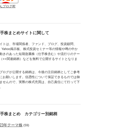
んブログ村
手株まとめサイトに関して
イトは、市場関係者、ファンド、ブログ、投資顧問、
h、Yahoo掲示板、株式投資セミナー等の情報や噂の中か
動きのあった短期急騰株（仕手株含む）や流行りのテー
（○○関連銘柄）などを無料で公開するサイトとなりま
ブログが公開する銘柄は、今後の注目銘柄としてご参考
にお願いします。信憑性について保証できるものでは御
ませんので、実際の株式売買は、自己責任にて行って下
。
手株まとめ カテゴリー別銘柄
023年テーマ株
(59)