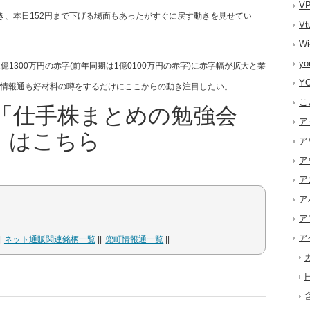
V
き、本日152円まで下げる場面もあったがすぐに戻す動きを見せてい
V
W
y
1億1300万円の赤字(前年同期は1億0100万円の赤字)に赤字幅が拡大と業
Y
情報通も好材料の噂をするだけにここからの動き注目したい。
こ
「仕手株まとめの勉強会
ア
」はこちら
ア
ア
ア
ア
ア
ア
ネット通販関連銘柄一覧
兜町情報通一覧