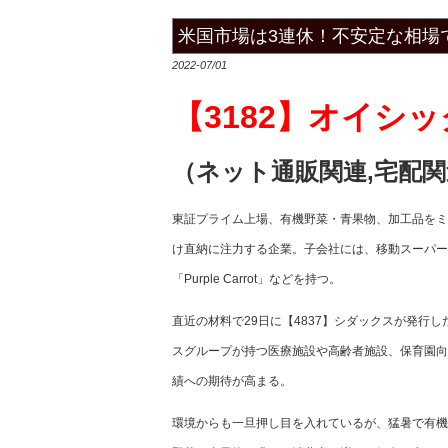
米国市場は3連休！不安定な相場
2022-07/01
【3182】オイシ
（ネット通販関連,宅配関
東証プライム上場、有機野菜・青果物、加工品をミー
け直納に注力する企業。子会社には、移動スーパー
「Purple Carrot」などを持つ。
直近の材料で29日に【4837】シダックスが発行
スグループが持つ医療施設や高齢者施設、保育園向
績への期待が高まる。
環境からも一旦押し目を入れているが、猛暑で有機