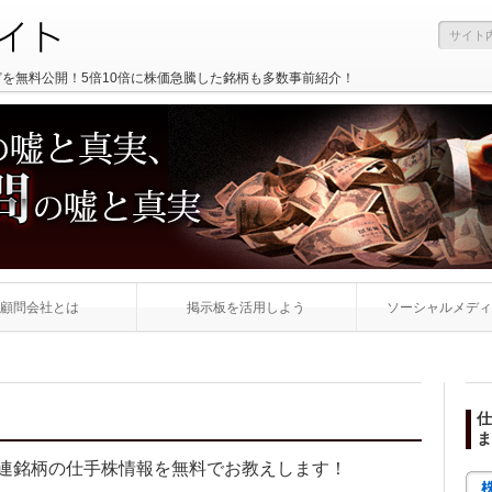
どを無料公開！5倍10倍に株価急騰した銘柄も多数事前紹介！
顧問会社とは
掲示板を活用しよう
ソーシャルメディ
仕
ま
連銘柄の仕手株情報を無料でお教えします！