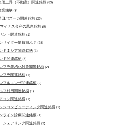
地価上昇（不動産）関連銘柄
(83)
農業銘柄
(9)
黒田バズーカ関連銘柄
(23)
マイナス金利の恩恵銘柄
(9)
ベント関連銘柄
(1)
ンサイダー情報漏れ？
(28)
ンドネシア関連銘柄
(1)
ンド関連銘柄
(3)
ンフラ老朽化対策関連銘柄
(2)
ンフラ関連銘柄
(1)
ンフルエンザ関連銘柄
(2)
ルフ村田関連銘柄
(1)
アコン関連銘柄
(1)
ッジコンピューティング関連銘柄
(1)
ンライン診療関連銘柄
(1)
ーシェアリング関連銘柄
(2)