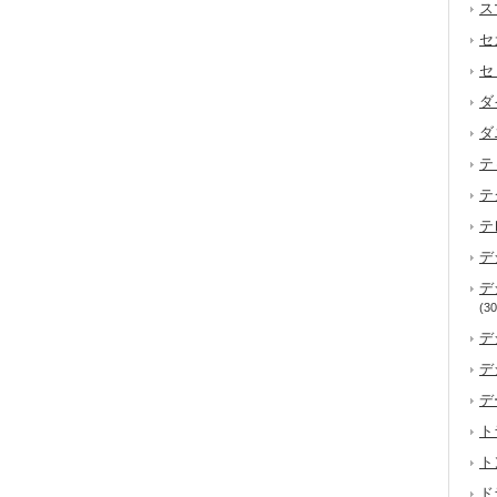
ス
セ
セ
ダ
ダ
テ
テ
テ
デ
デ
(30
デ
デ
デ
ト
ト
ド