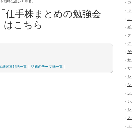
も期待は高いと見る。
カ
キ
「仕手株まとめの勉強会
キ
」はこちら
ギ
ク
グ
ゲ
サ
猛暑関連銘柄一覧
話題のテーマ株一覧
サ
シ
シ
シ
シ
シ
ス
ス