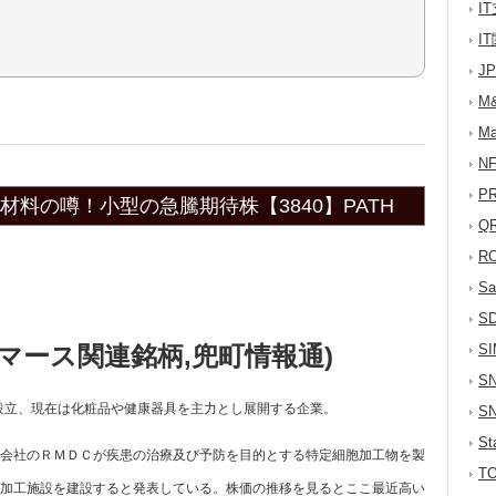
I
I
J
M
M
N
P
料の噂！小型の急騰期待株【3840】PATH
Q
R
S
S
コマース関連銘柄,兜町情報通)
S
S
年設立、現在は化粧品や健康器具を主力とし展開する企業。
S
S
会社のＲＭＤＣが疾患の治療及び予防を目的とする特定細胞加工物を製
T
加工施設を建設すると発表している。株価の推移を見るとここ最近高い