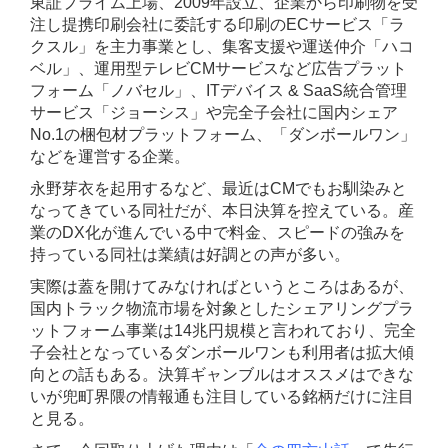
東証プライム上場、2009年設立、企業から印刷物を受
注し提携印刷会社に委託する印刷のECサービス「ラ
クスル」を主力事業とし、集客支援や運送仲介「ハコ
ベル」、運用型テレビCMサービスなど広告プラット
フォーム「ノバセル」、ITデバイス & SaaS統合管理
サービス「ジョーシス」や完全子会社に国内シェア
No.1の梱包材プラットフォーム、「ダンボールワン」
などを運営する企業。
永野芽衣を起用するなど、最近はCMでもお馴染みと
なってきている同社だが、本日決算を控えている。産
業のDX化が進んでいる中で料金、スピードの強みを
持っている同社は業績は好調との声が多い。
実際は蓋を開けてみなければというところはあるが、
国内トラック物流市場を対象としたシェアリングプラ
ットフォーム事業は14兆円規模と言われており、完全
子会社となっているダンボールワンも利用者は拡大傾
向との話もある。決算ギャンブルはオススメはできな
いが兜町界隈の情報通も注目している銘柄だけに注目
と見る。