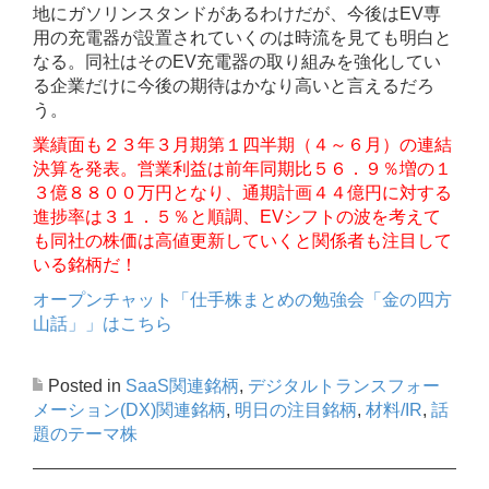
地にガソリンスタンドがあるわけだが、今後はEV専
用の充電器が設置されていくのは時流を見ても明白と
なる。同社はそのEV充電器の取り組みを強化してい
る企業だけに今後の期待はかなり高いと言えるだろ
う。
業績面も２３年３月期第１四半期（４～６月）の連結
決算を発表。営業利益は前年同期比５６．９％増の１
３億８８００万円となり、通期計画４４億円に対する
進捗率は３１．５％と順調、EVシフトの波を考えて
も同社の株価は高値更新していくと関係者も注目して
いる銘柄だ！
オープンチャット「仕手株まとめの勉強会「金の四方
山話」」はこちら
Posted in
SaaS関連銘柄
,
デジタルトランスフォー
メーション(DX)関連銘柄
,
明日の注目銘柄
,
材料/IR
,
話
題のテーマ株