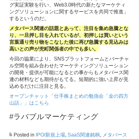
グ実証実験を行い、Web3.0時代の新たなマーケティ
ングソリューションに関するサービスを共同で推進」
するというのだ。
メタバース関連の話題とあって、注目を集め急騰とな
り、一旦押し目を入れているが、初押しは買いという
言葉通り売り物をこなした後に再び急騰する見込みは
高いとの声が兜町関係者の中でも多い。
今回の協業により、SNSプラットフォームとバーチャ
ル空間を組み合わせたマーケティングソリューション
の開発・提供が可能になるとの事からもメタバース関
連の材料なども期待がもてる。短期的に強い上昇が見
込めるだけに注目と見る。
オープンチャット「仕手株まとめの勉強会「金の四方
山話」」はこちら
#ラバブルマーケティング
Posted in
IPO/新規上場
,
SaaS関連銘柄
,
メタバース