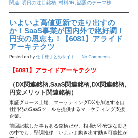
関連
,
明日の注目銘柄
,
材料/IR
,
話題のテーマ株
いよいよ高値更新で走り出すの
か！SaaS事業が国内外で絶好調！
円安の恩恵も！【6081】アライド
アーキテクツ
Posted on
by
仕手株まとめサイト
—
No Comments ↓
【6081】アライドアーキテクツ
（DX関連銘柄,SaaS関連銘柄,DX関連銘柄,
円安メリット関連銘柄
）
東証グロース上場、マーケティングDXを加速する自
社開発のSaaSツールを提供するマーケティング支援
企業。
前回記載した事もある銘柄だが、相場が不安定な動き
の中でも、堅調推移！いよいよ動き出す動き可能性が