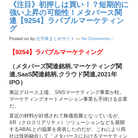
《注目》初押しは買い！？短期的に
強い上昇の可能性！メタバース関
連【9254】ラバブルマーケティン
グ
Posted on
by
仕手株まとめサイト
—
No Comments ↓
【9254】ラバブルマーケティング
（メタバーズ関連銘柄,マーケティング関
連,SaaS関連銘柄,クラウド関連,2021年
IPO
）
東証グロース上場、 SNSマーケティング事業が柱。
マーケティングオートメーション事業も手掛ける企業
だ。
直近の材料が好感されて株価急騰となっているが、
XR（クロスリアリティ）ソリューションなどを展開
するABALとの協業を発表したのだが、これにより両
社は技術融合して「メタバースにおけるマーケティン