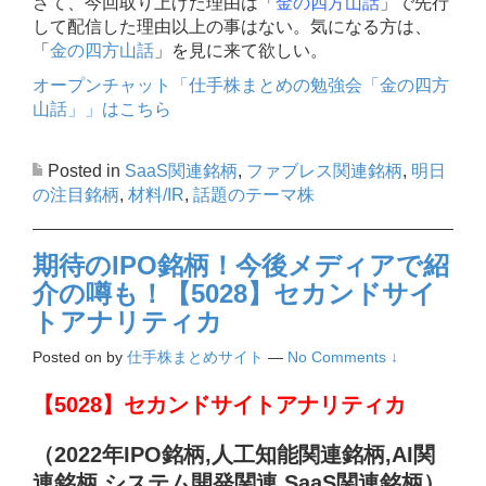
さて、今回取り上げた理由は「
金の四方山話
」で先行
して配信した理由以上の事はない。気になる方は、
「
金の四方山話
」を見に来て欲しい。
オープンチャット「仕手株まとめの勉強会「金の四方
山話」」はこちら
Posted in
SaaS関連銘柄
,
ファブレス関連銘柄
,
明日
の注目銘柄
,
材料/IR
,
話題のテーマ株
期待のIPO銘柄！今後メディアで紹
介の噂も！【5028】セカンドサイ
トアナリティカ
Posted on
by
仕手株まとめサイト
—
No Comments ↓
【5028】セカンドサイトアナリティカ
（2022年IPO銘柄,人工知能関連銘柄,AI関
連銘柄,システム開発関連,SaaS関連銘柄
）