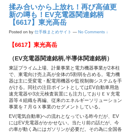
揉み合いから上放れ！再び高値更
新の噂も！EV充電器関連銘柄
【6617】東光高岳
Posted on
by
仕手株まとめサイト
—
No Comments ↓
【6617】東光高岳
（EV充電器関連銘柄,半導体関連銘柄
）
東証プライム上場、計量事業と電力機器事業が2本柱
で、東電向け売上高が全体の5割弱を占める。電力機
器は主に受変電・配電用機器や監視制御システムを手
がける。同社の注目ポイントとしてはEV自動車用急
速充電器や3次元検査装置にも注力しておりＥＶ充電
器等４組織を再編、従来のエネルギーソリューション
事業を７月ＧＸ事業のセグメントしている。
EV(電気自動車)への流れとなっている昨今だが、EV
にはEV充電器がかかせない。当たり前の話だが、今
の車が動く為にはガソリンが必要だ。その為に全国各