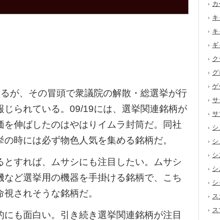
カ
キ
キ
ギ
ク
グ
ゲ
ているが、その冒頭で衆議院の解散・総選挙が行
サ
じられている。09/19には、選挙関連銘柄が
サ
価を伸ばしたのはやはりイムラ封筒だ。同社
シ
挙の時には必ず物色人気を集める銘柄だ。
シ
シ
るとすれば、ムサシにも注目したい。ムサシ
シ
機など選挙用の機器を手掛ける銘柄で、こち
シ
命視されそうな銘柄だ。
ス
ス
的にも面白い。引き続き選挙関連銘柄が注目