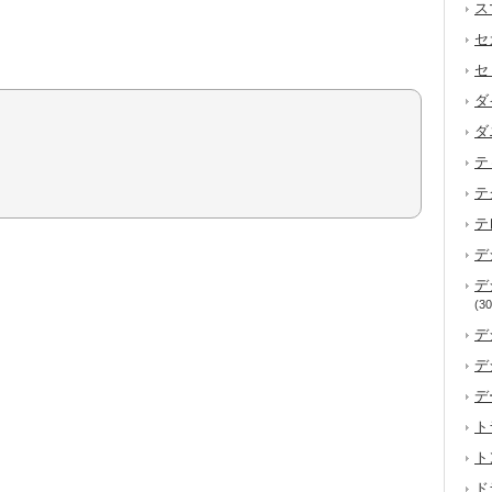
ス
セ
セ
ダ
ダ
テ
テ
テ
デ
デ
(30
デ
デ
デ
ト
ト
ド