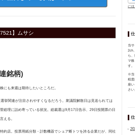
にほ
521】ムサシ
仕
当サ
2c
ら、
マ株
す。
連銘柄)
※当
程度
座い
株にも来週は期待したいところだ。
さい
は選挙関連が注目されやすくなるだろう。衆議院解散日は見送られては
菅総理に詰め寄っている状況。総裁選は9月17日告示、29日投開票の日
仕
言える。
2
ルム特約店。投票用紙分類・計数機器でシェア断トツを誇る企業だが、同社