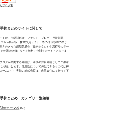
んブログ村
手株まとめサイトに関して
イトは、市場関係者、ファンド、ブログ、投資顧問、
h、Yahoo掲示板、株式投資セミナー等の情報や噂の中か
動きのあった短期急騰株（仕手株含む）や流行りのテー
（○○関連銘柄）などを無料で公開するサイトとなりま
ブログが公開する銘柄は、今後の注目銘柄としてご参考
にお願いします。信憑性について保証できるものでは御
ませんので、実際の株式売買は、自己責任にて行って下
。
手株まとめ カテゴリー別銘柄
023年テーマ株
(59)