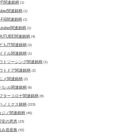
PP関連銘柄
(1)
tuber関連銘柄
(1)
i-Fi6関連銘柄
(1)
outuber関連銘柄
(1)
OUTUBE関連銘柄
(4)
ども庁関連銘柄
(2)
イドル関連銘柄
(1)
ウトソーシング関連銘柄
(1)
ウトドア関連銘柄
(2)
ニメ関連銘柄
(2)
パレル関連銘柄
(6)
フターコロナ関連銘柄
(8)
ベノミクス銘柄
(223)
カジノ関連銘柄
(45)
円安の恩恵
(23)
含み資産株
(32)