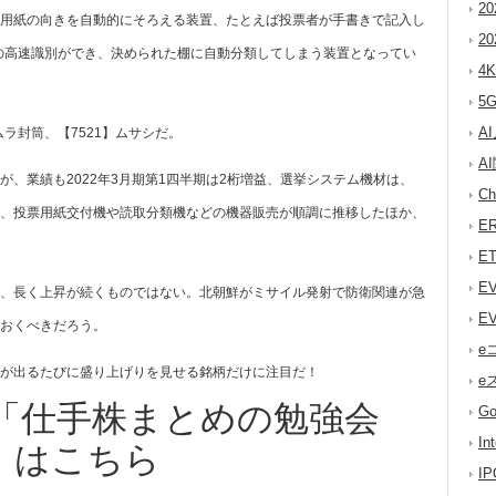
2
用紙の向きを自動的にそろえる装置、たとえば投票者が手書きで記入し
2
上の高速識別ができ、決められた棚に自動分類してしまう装置となってい
4
5
A
ラ封筒、【7521】ムサシだ。
A
、業績も2022年3月期第1四半期は2桁増益、選挙システム機材は、
C
、投票用紙交付機や読取分類機などの機器販売が順調に推移したほか、
E
E
E
、長く上昇が続くものではない。北朝鮮がミサイル発射で防衛関連が急
E
おくべきだろう。
e
が出るたびに盛り上げりを見せる銘柄だけに注目だ！
e
「仕手株まとめの勉強会
G
I
」はこちら
I