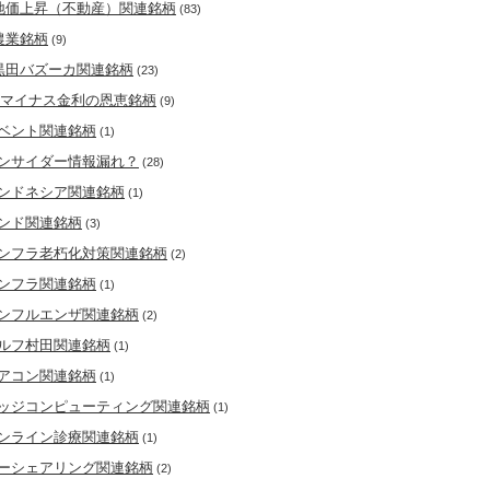
地価上昇（不動産）関連銘柄
(83)
農業銘柄
(9)
黒田バズーカ関連銘柄
(23)
マイナス金利の恩恵銘柄
(9)
ベント関連銘柄
(1)
ンサイダー情報漏れ？
(28)
ンドネシア関連銘柄
(1)
ンド関連銘柄
(3)
ンフラ老朽化対策関連銘柄
(2)
ンフラ関連銘柄
(1)
ンフルエンザ関連銘柄
(2)
ルフ村田関連銘柄
(1)
アコン関連銘柄
(1)
ッジコンピューティング関連銘柄
(1)
ンライン診療関連銘柄
(1)
ーシェアリング関連銘柄
(2)