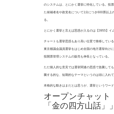
のシステムは、とにかく選挙に特化している。投票
た候補者名や政党名について1分につき600票以
る。
とにかく選挙と言えば思惑が入るのは【3955】イム
チャートも選挙思惑もあり高い位置で推移しているが
東京都議会議員選挙をはじめ全国の地方選挙向けに
投開票管理システムの販売も伸長となっている。
ただ個人的な意見では選挙関連の思惑で急騰しても
騰する的な、短期的なテーマというのは頭に入れて
本格的な動きはまだとは思うが、選挙というワード
オープンチャット
「金の四方山話」