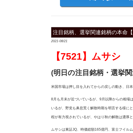
注目銘柄、選挙関連銘柄の本命【7
2021-08/21
【7521】ムサシ
(明日の注目銘柄・選挙関
米国市場は押し目を入れてからの戻しの動き、日本
8月も月末が近づいているが、9月以降からの相場
いるが、野党も鼻息荒く解散時期を明言する様にと
程が有力視されているが、やはり秋の解散は濃厚と
ムサシは東証JQ、時価総額165億円、富士フイ