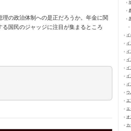
総理の政治体制への是正だろうか。年金に関
する国民のジャッジに注目が集まるところ
イ
イ
イ
イ
イ
イ
イ
ウ
エ
エ
オ
カ