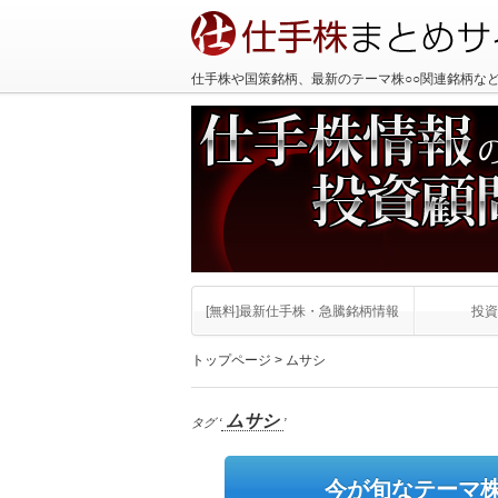
仕手株や国策銘柄、最新のテーマ株○○関連銘柄な
[無料]最新仕手株・急騰銘柄情報
投資
トップページ
> ムサシ
ムサシ
タグ ‘
’
今が旬なテーマ