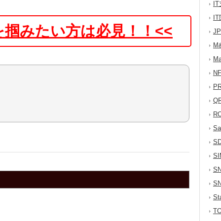
I
I
を掴みたい方は必見！！
J
M
M
N
P
Q
R
S
S
S
S
S
S
T