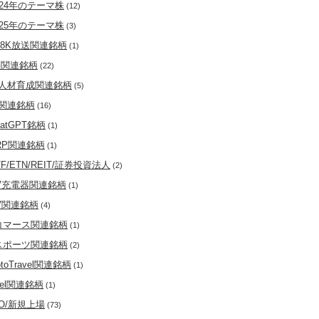
024年のテーマ株
(12)
025年のテーマ株
(3)
K8K放送関連銘柄
(1)
G関連銘柄
(22)
I人材育成関連銘柄
(5)
I関連銘柄
(16)
hatGPT銘柄
(1)
RP関連銘柄
(1)
TF/ETN/REIT/証券投資法人
(2)
V充電器関連銘柄
(1)
V関連銘柄
(4)
コマース関連銘柄
(1)
スポーツ関連銘柄
(2)
otoTravel関連銘柄
(1)
ntel関連銘柄
(1)
PO/新規上場
(73)