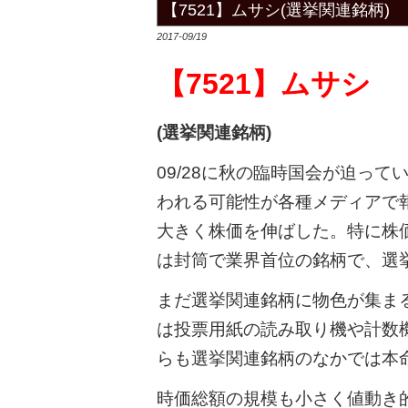
【7521】ムサシ(選挙関連銘柄)
2017-09/19
【7521】ムサシ
(選挙関連銘柄)
09/28に秋の臨時国会が迫っ
われる可能性が各種メディアで報
大きく株価を伸ばした。特に株
は封筒で業界首位の銘柄で、選
まだ選挙関連銘柄に物色が集ま
は投票用紙の読み取り機や計数
らも選挙関連銘柄のなかでは本
時価総額の規模も小さく値動き