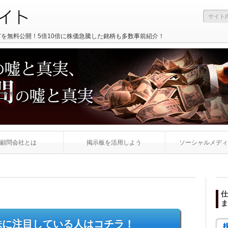
どを無料公開！5倍10倍に株価急騰した銘柄も多数事前紹介！
顧問会社とは
掲示板を活用しよう
ソーシャルメディ
仕
ま
株に注目している人はコチラ！