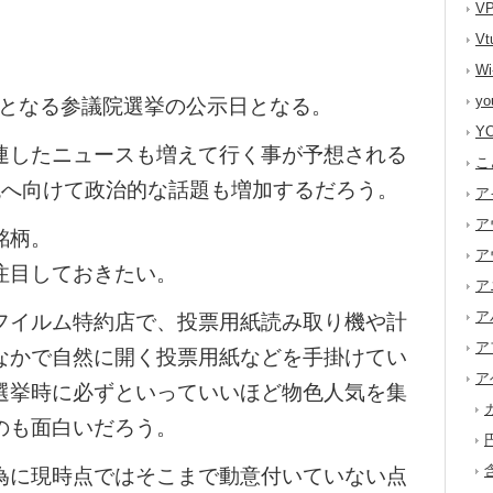
V
V
W
y
挙となる参議院選挙の公示日となる。
Y
連したニュースも増えて行く事が予想される
こ
税へ向けて政治的な話題も増加するだろう。
ア
ア
銘柄。
ア
注目しておきたい。
ア
ア
フイルム特約店で、投票用紙読み取り機や計
ア
なかで自然に開く投票用紙などを手掛けてい
ア
選挙時に必ずといっていいほど物色人気を集
のも面白いだろう。
為に現時点ではそこまで動意付いていない点