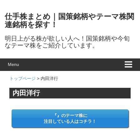
Skip to content
Skip to main menu
仕手株まとめ｜国策銘柄やテーマ株関
連銘柄を探す！
明日上がる株が欲しい人へ！国策銘柄や今旬
なテーマ株をご紹介しています。
Menu
トップページ
> 内田洋行
内田洋行
『』のテーマ株に
注目している人はコチラ！