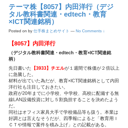
テーマ株【8057】内田洋行（デジ
タル教科書関連・edtech・教育
×ICT関連銘柄）
Posted on
by
仕手株まとめサイト
—
No Comments ↓
【8057】内田洋行
（デジタル教科書関連・edtech・教育×ICT関連銘
柄）
先日書いた
【3933】チエル
が１週間で株価が２倍以上
に急騰した。
材料が出ていた為だが、教育×ICT関連銘柄として内田
洋行社も注目しておきたい。
政府が20年までに小学校、中学校、高校に配備する無
線LAN設備投資に対し５割負担することを決めたよう
だ。
同社はオフィス家具大手で学校備品等も扱う。本業は
好調とは言えなそうだが、四季報によると「教育用Ｉ
ＣＴや情報で案件を積み上げ」との記載がある。