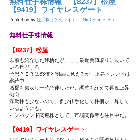
無料仕手株情報 【8237】松屋
【9419】ワイヤレスゲート
Posted on
by
仕手株まとめサイト
—
No Comments ↓
無料仕手株情報
【8237】松屋
以前も紹介した銘柄だが、ここ最近新値取りに動いて
いる気がする。
予想ＰＥＲは83倍と割高に見えるが、上昇トレンドは
継続中。
増配を発表し一時急伸したが、調整を終えて再度上昇
傾向。
浮動株も少ないので、多少仕手化して株価が上昇して
いるようにも。
インバウンド関連株として、市場関係者も注目中だ。
【9419】ワイヤレスゲート
ワイヤレスゲートではないが、ＭＶＮＯ関連材料とし