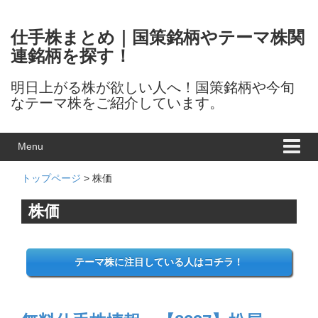
Skip to content
Skip to main menu
仕手株まとめ｜国策銘柄やテーマ株関
連銘柄を探す！
明日上がる株が欲しい人へ！国策銘柄や今旬
なテーマ株をご紹介しています。
Menu
トップページ
> 株価
株価
テーマ株に注目している人はコチラ！