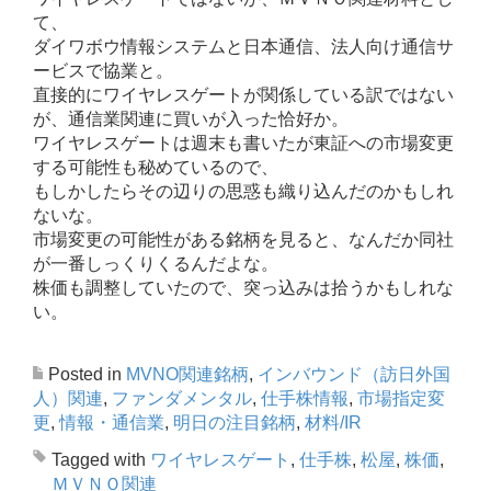
て、
ダイワボウ情報システムと日本通信、法人向け通信サ
ービスで協業と。
直接的にワイヤレスゲートが関係している訳ではない
が、通信業関連に買いが入った恰好か。
ワイヤレスゲートは週末も書いたが東証への市場変更
する可能性も秘めているので、
もしかしたらその辺りの思惑も織り込んだのかもしれ
ないな。
市場変更の可能性がある銘柄を見ると、なんだか同社
が一番しっくりくるんだよな。
株価も調整していたので、突っ込みは拾うかもしれな
い。
Posted in
MVNO関連銘柄
,
インバウンド（訪日外国
人）関連
,
ファンダメンタル
,
仕手株情報
,
市場指定変
更
,
情報・通信業
,
明日の注目銘柄
,
材料/IR
Tagged with
ワイヤレスゲート
,
仕手株
,
松屋
,
株価
,
ＭＶＮＯ関連