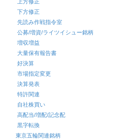
上方修正
下方修正
先読み作戦指令室
公募/増資/ライツイシュー銘柄
増収増益
大量保有報告書
好決算
市場指定変更
決算発表
特許関連
自社株買い
高配当/増配/記念配
黒字転換
東京五輪関連銘柄