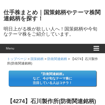
Skip to content
Skip to main menu
仕手株まとめ｜国策銘柄やテーマ株関
連銘柄を探す！
明日上がる株が欲しい人へ！国策銘柄や今旬
なテーマ株をご紹介しています。
Menu
トップページ
>
国策銘柄
>
防衛関連銘柄
>
【4274】石川製作
所(防衛関連銘柄)
『防衛関連銘柄』
など、今が旬なテーマ株に
注目している人はコチラ！
【4274】石川製作所(防衛関連銘柄)