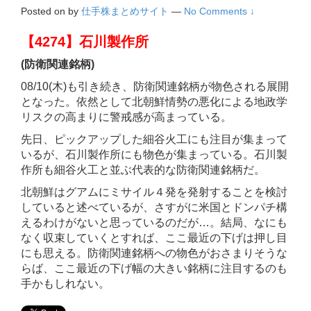
Posted on
by
仕手株まとめサイト
—
No Comments ↓
【4274】石川製作所
(防衛関連銘柄)
08/10(木)も引き続き、防衛関連銘柄が物色される展開
となった。依然として北朝鮮情勢の悪化による地政学
リスクの高まりに警戒感が高まっている。
先日、ピックアップした細谷火工にも注目が集まって
いるが、石川製作所にも物色が集まっている。石川製
作所も細谷火工と並ぶ代表的な防衛関連銘柄だ。
北朝鮮はグアムにミサイル４発を発射することを検討
していると述べているが、さすがに米国とドンパチ構
えるわけがないと思っているのだが…。結局、なにも
なく収束していくとすれば、ここ最近の下げは押し目
にも思える。防衛関連銘柄への物色がおさまりそうな
らば、ここ最近の下げ幅の大きい銘柄に注目するのも
手かもしれない。