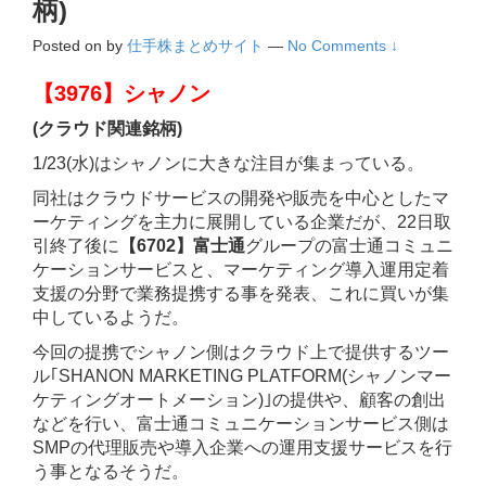
柄)
Posted on
by
仕手株まとめサイト
—
No Comments ↓
【3976】シャノン
(クラウド関連銘柄)
1/23(水)はシャノンに大きな注目が集まっている。
同社はクラウドサービスの開発や販売を中心としたマ
ーケティングを主力に展開している企業だが、22日取
引終了後に
【6702】富士通
グループの富士通コミュニ
ケーションサービスと、マーケティング導入運用定着
支援の分野で業務提携する事を発表、これに買いが集
中しているようだ。
今回の提携でシャノン側はクラウド上で提供するツー
ル｢SHANON MARKETING PLATFORM(シャノンマー
ケティングオートメーション)｣の提供や、顧客の創出
などを行い、富士通コミュニケーションサービス側は
SMPの代理販売や導入企業への運用支援サービスを行
う事となるそうだ。