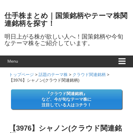
Skip to content
Skip to main menu
仕手株まとめ｜国策銘柄やテーマ株関
連銘柄を探す！
明日上がる株が欲しい人へ！国策銘柄や今旬
なテーマ株をご紹介しています。
Menu
トップページ
>
話題のテーマ株
>
クラウド関連銘柄
>
【3976】シャノン(クラウド関連銘柄)
『クラウド関連銘柄』
など、今が旬なテーマ株に
注目している人はコチラ！
【3976】シャノン(クラウド関連銘