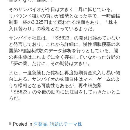
暴落となった銘柄だ。
そのサンバイオが今日は大きく上昇に転じている。
リバウンド狙いの買いが優勢となった事で、一時値幅
制限一杯の3,325円まで買われる場面もあり、「株主
入れ替わり」の様相となっているようだ。
サンバイオ社長は、「SB623」の開発は諦めていない
と発言しており、これから詳細に、慢性期脳梗塞の米
国第2相臨床試験のデータ解析を行うとしている。脳
の再生薬はこれまでに全く存在していなかった分野の
「夢の薬」だけに、その期待は大きい。
また、一度急騰した銘柄は再度短期資金流入し易い傾
向にある。サンバイオの株価自体はマネーゲームのよ
うな様相となる可能性もあるが、再生細胞薬
「SB623」の今後の動向には注目をしておきたいとこ
ろだ。
Posted in
医薬品
,
話題のテーマ株