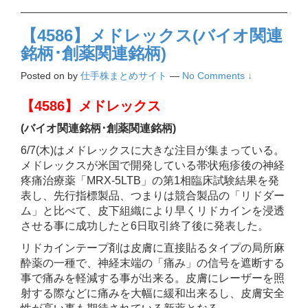
【4586】メドレックス(バイオ関連
銘柄･創薬関連銘柄)
Posted on
by
仕手株まとめサイト
—
No Comments ↓
【4586】メドレックス
(バイオ関連銘柄･創薬関連銘柄)
6/7(木)はメドレックスに大きな注目が集まっている。
メドレックスが米国で開発している帯状疱疹後の神経
疼痛治療薬「MRX-5LTB」の第1相臨床試験結果を発
表し、先行指標製品、つまりは競合製品の「リドダー
ム」と比べて、皮下組織により早くリドカインを浸透
させる事に成功したと6日取引終了後に発表した。
リドカインテープ剤は皮膚に直接貼るタイプの局所麻
酔薬の一種で、神経末端の「痛み」の信号を遮断する
事で痛みを軽減する事が出来る。皮膚にレーザーを照
射する際などに痛みを大幅に緩和出来るし、皮膚安全