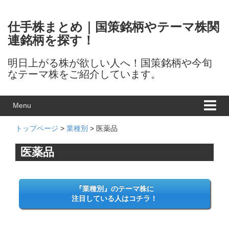
Skip to content
Skip to main menu
仕手株まとめ｜国策銘柄やテーマ株関
連銘柄を探す！
明日上がる株が欲しい人へ！国策銘柄や今旬
なテーマ株をご紹介しています。
Menu
トップページ
>
業種別
> 医薬品
医薬品
『業種別』のテーマ株に
注目している人はコチラ！