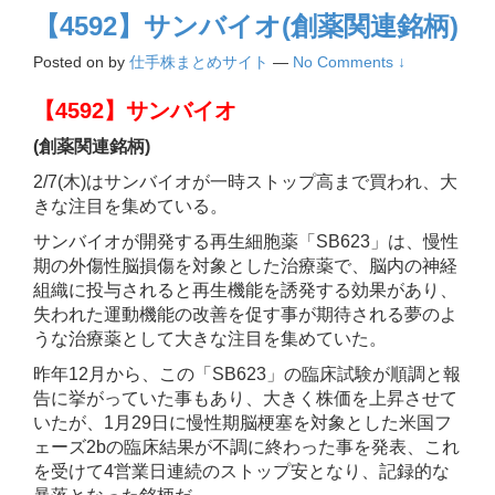
【4592】サンバイオ(創薬関連銘柄)
Posted on
by
仕手株まとめサイト
—
No Comments ↓
【4592】サンバイオ
(創薬関連銘柄)
2/7(木)はサンバイオが一時ストップ高まで買われ、大
きな注目を集めている。
サンバイオが開発する再生細胞薬「SB623」は、慢性
期の外傷性脳損傷を対象とした治療薬で、脳内の神経
組織に投与されると再生機能を誘発する効果があり、
失われた運動機能の改善を促す事が期待される夢のよ
うな治療薬として大きな注目を集めていた。
昨年12月から、この「SB623」の臨床試験が順調と報
告に挙がっていた事もあり、大きく株価を上昇させて
いたが、1月29日に慢性期脳梗塞を対象とした米国フ
ェーズ2bの臨床結果が不調に終わった事を発表、これ
を受けて4営業日連続のストップ安となり、記録的な