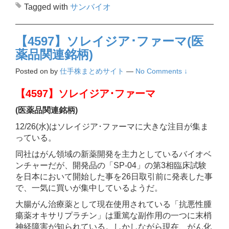
Tagged with
サンバイオ
【4597】ソレイジア･ファーマ(医
薬品関連銘柄)
Posted on
by
仕手株まとめサイト
—
No Comments ↓
【4597】ソレイジア･ファーマ
(医薬品関連銘柄)
12/26(水)はソレイジア･ファーマに大きな注目が集ま
っている。
同社はがん領域の新薬開発を主力としているバイオベ
ンチャーだが、開発品の「SP-04」の第3相臨床試験
を日本において開始した事を26日取引前に発表した事
で、一気に買いが集中しているようだ。
大腸がん治療薬として現在使用されている「抗悪性腫
瘍薬オキサリプラチン」は重篤な副作用の一つに末梢
神経障害が知られている。しかしながら現在、がん化