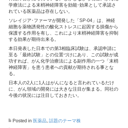
学療法による末梢神経障害を効能･効果として承認さ
れている医薬品は存在しない。
ソレイジア･ファーマが開発した「SP-04」は、神経
細胞を薬物誘発性の酸化ストレスに起因する損傷から
保護する作用を有し、これにより末梢神経障害を抑制
する効果が期待出来る。
本日発表した日本での第3相臨床試験は、承認申請に
至る「最終試験」との位置づけにあり、この試験が成
功すれば、がん化学治療法による副作用の一つ「末梢
神経障害」を患う患者への貢献が期待される事とな
る。
日本人の2人に1人はがんになると言われているだけ
に、がん領域の開発には大きな注目が集まる。同社の
今後の状況には注目しておきたい。
Posted in
医薬品
,
話題のテーマ株