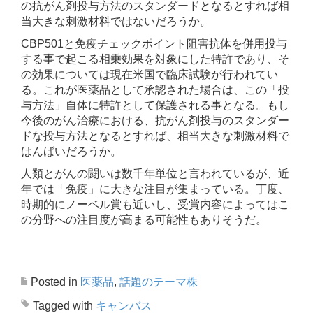
の抗がん剤投与方法のスタンダードとなるとすれば相
当大きな刺激材料ではないだろうか。
CBP501と免疫チェックポイント阻害抗体を併用投与
する事で起こる相乗効果を対象にした特許であり、そ
の効果については現在米国で臨床試験が行われてい
る。これが医薬品として承認された場合は、この「投
与方法」自体に特許として保護される事となる。もし
今後のがん治療における、抗がん剤投与のスタンダー
ドな投与方法となるとすれば、相当大きな刺激材料で
はんばいだろうか。
人類とがんの闘いは数千年単位と言われているが、近
年では「免疫」に大きな注目が集まっている。丁度、
時期的にノーベル賞も近いし、受賞内容によってはこ
の分野への注目度が高まる可能性もありそうだ。
Posted in
医薬品
,
話題のテーマ株
Tagged with
キャンバス