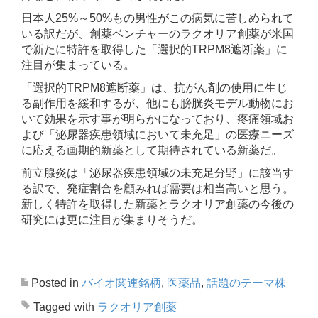
日本人25%～50%もの男性がこの病気に苦しめられて
いる訳だが、創薬ベンチャーのラクオリア創薬が米国
で新たに特許を取得した「選択的TRPM8遮断薬」に
注目が集まっている。
「選択的TRPM8遮断薬」は、抗がん剤の使用に生じ
る副作用を緩和するが、他にも膀胱炎モデル動物にお
いて効果を示す事が明らかになっており、疼痛領域お
よび「泌尿器疾患領域において未充足」の医療ニーズ
に応える画期的新薬として期待されている新薬だ。
前立腺炎は「泌尿器疾患領域の未充足分野」に該当す
る訳で、発症割合を顧みれば需要は相当高いと思う。
新しく特許を取得した新薬とラクオリア創薬の今後の
研究には更に注目が集まりそうだ。
Posted in
バイオ関連銘柄
,
医薬品
,
話題のテーマ株
Tagged with
ラクオリア創薬