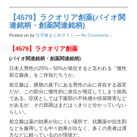
【4579】ラクオリア創薬(バイオ関
連銘柄・創薬関連銘柄)
Posted on
by
仕手株まとめサイト
—
No Comments ↓
【4579】ラクオリア創薬
(バイオ関連銘柄・創薬関連銘柄)
日本人男性の25%～50%が発症すると言われる「慢性
前立腺炎」をご存知だろうか。
前立腺は、膀胱の真下にある男性のみに存在する器官
だが、この部分に慢性的に炎症が発症してしまう病気
である。症状としては下腹部の不快感や排尿障害など
があるが、その原因はまだはっきりと分かっていない
らしい。
前立腺は薬の効果が出にくい場所で、抗菌薬や抗生剤
などを服用しても中々効果が出なく、多くの患者は漢
方などに頼っているのが現状だ。