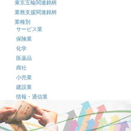
東京五輪関連銘柄
業務支援関連銘柄
業種別
サービス業
保険業
化学
医薬品
商社
小売業
建設業
情報・通信業
海運業
空運業
資源/コモディティ/エネルギー関連銘柄