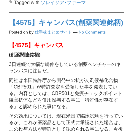
Tagged with
ソレイジア･ファーマ
【4575】キャンバス(創薬関連銘柄)
Posted on
by
仕手株まとめサイト
—
No Comments ↓
【4575】キャンバス
(創薬関連銘柄)
3日連続で大幅な続伸をしている創薬ベンチャーのキ
ャンバスに注目だ。
同社は米国特許庁から開発中の抗がん剤候補化合物
「CBP501」が特許査定を受領した事を発表してい
る。内容としては、CBP501と免疫チェックポイント
阻害抗体などを併用投与する事に「特許性が存在す
る」と認められた事になる。
その効果については、現在米国で臨床試験を行ってい
るが、これが医薬品として正式に承認された場合は、
この投与方法が特許として認められる事になる。今後