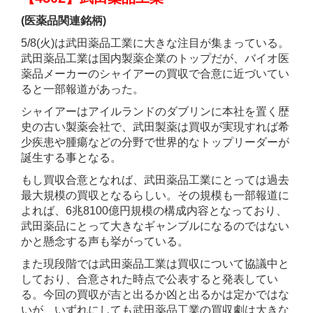
(医薬品関連銘柄)
5/8(火)は武田薬品工業に大きな注目が集まっている。
武田薬品工業は国内製薬企業のトップだが、バイオ医
薬品メーカーのシャイアーの買収で合意に近づいてい
ると一部報道があった。
シャイアーはアイルランドのダブリンに本社を置く歴
史の古い製薬会社で、武田製薬は買収が実現すれば希
少疾患や腫瘍などの分野で世界的なトップリーダーが
誕生する事となる。
もし買収合意となれば、武田薬品工業にとっては過去
最大規模の買収となるらしい。その規模も一部報道に
よれば、6兆8100億円規模の構成内容となっており、
武田薬品にとって大きなギャンブルになるのではない
かと懸念する声も挙がっている。
また現段階では武田薬品工業は買収について協議中と
しており、合意された時点で公表すると発表してい
る。今回の買収が吉と出るか凶と出るかは定かではな
いが、いずれにしても武田薬品工業の買収劇は大きな