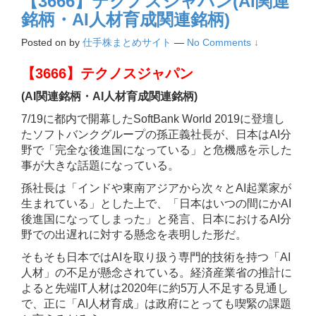
【3666】テクノスジャパン(AI関連
銘柄・AI人材育成関連銘柄)
Posted on
by
仕手株まとめサイト
—
No Comments ↓
【3666】テクノスジャパン
(AI関連銘柄・AI人材育成関連銘柄)
7/19に都内で開幕したSoftBank World 2019に登壇し
たソフトバンクグループの孫正義社長が、日本はAI分
野で「完全な後進国になっている」と危機感を示した
事が大きな話題になっている。
孫社長は「インドや東南アジアから次々とAI起業家が
生まれている」とした上で、「日本はいつの間にかAI
後進国になってしまった」と発言、日本におけるAI分
野での出遅れに対する懸念を表明した形だ。
そもそも日本ではAIを取り扱う専門的技術を持つ「AI
人材」の不足が懸念されている。経済産業省の推計に
よると先端IT人材は2020年に約5万人不足する見通し
で、正に「AI人材育成」は政府にとっても喫緊の課題