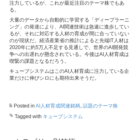
注力しているが、これが最近注目のテーマ株でもあ
る。
大量のデータから自動的に学習する「ディープラーニ
ング」の発達により、AI関連技術は急速に進歩してい
るが、それに対応する人材の育成が間に合っていない
のが現状だ。経済産業省の推計によると先端IT人材は
2020年に約5万人不足する見通しで、世界のAI開発競
争への出遅れが懸念されている。今後はAI人材育成は
喫緊の課題となるだろう。
キューブシステムはこのAI人材育成に注力している企
業だけに伸びシロにも期待出来そうだ。
Posted in
AI人材育成関連銘柄
,
話題のテーマ株
Tagged with
キューブシステム