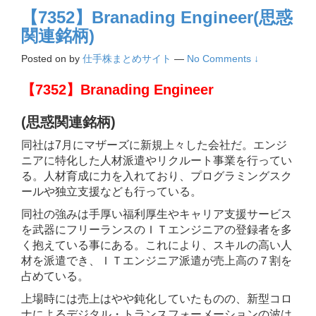
【7352】Branading Engineer(思惑
関連銘柄)
Posted on
by
仕手株まとめサイト
—
No Comments ↓
【7352】
Branading Engineer
(思惑関連銘柄)
同社は7月にマザーズに新規上々した会社だ。エンジ
ニアに特化した人材派遣やリクルート事業を行ってい
る。人材育成に力を入れており、プログラミングスク
ールや独立支援なども行っている。
同社の強みは手厚い福利厚生やキャリア支援サービス
を武器にフリーランスのＩＴエンジニアの登録者を多
く抱えている事にある。これにより、スキルの高い人
材を派遣でき、ＩＴエンジニア派遣が売上高の７割を
占めている。
上場時には売上はやや鈍化していたものの、新型コロ
ナによるデジタル・トランスフォーメーションの波は