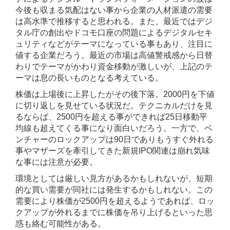
今後も収まる気配はない事から企業の人材派遣の需要
は高水準で推移すると思われる。また、最近ではデジ
タル庁の創出やドコモ口座の問題によるデジタルセキ
ュリティなどがテーマになっている事もあり、注目に
値する企業だろう。最近の市場は高値警戒感から日替
わりでテーマがかわり資金移動が激しいが、上記のテ
ーマは息の長いものとなる考えている。
株価は上場後に上昇したがその後下落。2000円を下値
に切り返しを見せている状況だ。テクニカルだけを見
るならば、2500円を超える事ができれば25日移動平
均線も超えてくる事になり面白いだろう。一方で、ベ
ンチャーのロックアップは90日でありもうすぐ外れる
事やマザーズを牽引してきた新規IPO関連は崩れ気味
な事には注意が必要。
環境としては厳しい見方があるかもしれないが、短期
的な買い需要が同社には発生するかもしれない。この
需要により株価が2500円を超えるようであれば、ロッ
クアップが外れるまでに株価を吊り上げるといった思
惑も絡む可能性がある。