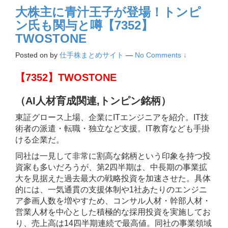
大株主に青汁王子が登場！トンピ
ン氏も関与と噂【7352】
TWOSTONE
Posted on
by
仕手株まとめサイト
—
No Comments ↓
【7352】TWOSTONE
（AI人材育成関連,トンピン銘柄
）
東証グロース上場、企業にITエンジニアを紹介。IT技
術者の派遣・転職・独立など支援。IT教育なども手掛
ける企業だ。
同社は一見して非常に割高な銘柄という印象を持つ投
資家も多いだろうが、第2四半期は、中長期の事業拡
大を見据えた過去最大の戦略投資を加速させた。具体
的には、一気通貫の支援体制や1社あたりのエンジニ
ア参画人数を増やすため、コンサル人材・幹部人材・
営業人材を中心とした積極的な採用投資を実施してお
り、売上高は14四半期連続で最高値。同社の事業領域