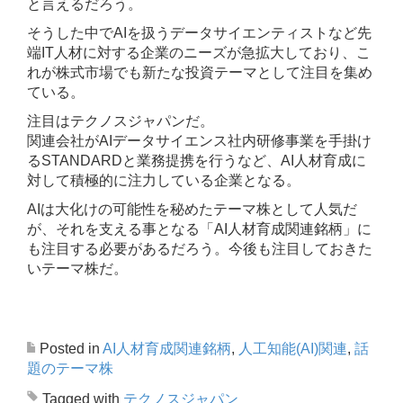
と言えるだろう。
そうした中でAIを扱うデータサイエンティストなど先
端IT人材に対する企業のニーズが急拡大しており、こ
れが株式市場でも新たな投資テーマとして注目を集め
ている。
注目はテクノスジャパンだ。
関連会社がAIデータサイエンス社内研修事業を手掛け
るSTANDARDと業務提携を行うなど、AI人材育成に
対して積極的に注力している企業となる。
AIは大化けの可能性を秘めたテーマ株として人気だ
が、それを支える事となる「AI人材育成関連銘柄」に
も注目する必要があるだろう。今後も注目しておきた
いテーマ株だ。
Posted in
AI人材育成関連銘柄
,
人工知能(AI)関連
,
話
題のテーマ株
Tagged with
テクノスジャパン