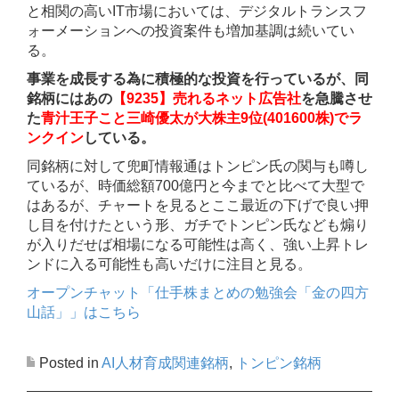
と相関の高いIT市場においては、デジタルトランスフ
ォーメーションへの投資案件も増加基調は続いてい
る。
事業を成長する為に積極的な投資を行っているが、同
銘柄にはあの
【9235】売れるネット広告社
を急騰させ
た
青汁王子こと三崎優太が大株主9位(401600株)でラ
ンクイン
している。
同銘柄に対して兜町情報通はトンピン氏の関与も噂し
ているが、時価総額700億円と今までと比べて大型で
はあるが、チャートを見るとここ最近の下げで良い押
し目を付けたという形、ガチでトンピン氏なども煽り
が入りだせば相場になる可能性は高く、強い上昇トレ
ンドに入る可能性も高いだけに注目と見る。
オープンチャット「仕手株まとめの勉強会「金の四方
山話」」はこちら
Posted in
AI人材育成関連銘柄
,
トンピン銘柄