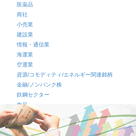
医薬品
商社
小売業
建設業
情報・通信業
海運業
空運業
資源/コモディティ/エネルギー関連銘柄
金融/ノンバンク株
鉄鋼セクター
食品
欧州関連銘柄
殺菌関連銘柄
気象ビジネス関連銘柄