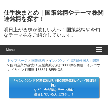
Skip to content
Skip to main menu
仕手株まとめ｜国策銘柄やテーマ株関
連銘柄を探す！
明日上がる株が欲しい人へ！国策銘柄や今旬
なテーマ株をご紹介しています。
Menu
トップページ
>
国策銘柄
>
インバウンド（訪日外国人）関連
>
国内企業の越境EC支援実績が累計3000件を突破！インバウ
ンド＆インド関連【3382】BEENOS
『インバウンド関連銘柄,越境EC関連銘柄,インド関連銘
柄』
など、今が旬なテーマ株に
注目している人はコチラ！