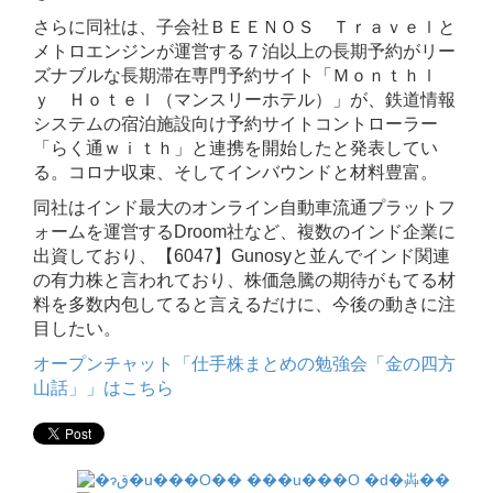
さらに同社は、子会社ＢＥＥＮＯＳ Ｔｒａｖｅｌと
メトロエンジンが運営する７泊以上の長期予約がリー
ズナブルな長期滞在専門予約サイト「Ｍｏｎｔｈｌ
ｙ Ｈｏｔｅｌ（マンスリーホテル）」が、鉄道情報
システムの宿泊施設向け予約サイトコントローラー
「らく通ｗｉｔｈ」と連携を開始したと発表してい
る。コロナ収束、そしてインバウンドと材料豊富。
同社はインド最大のオンライン自動車流通プラットフ
ォームを運営するDroom社など、複数のインド企業に
出資しており、【6047】Gunosyと並んでインド関連
の有力株と言われており、株価急騰の期待がもてる材
料を多数内包してると言えるだけに、今後の動きに注
目したい。
オープンチャット「仕手株まとめの勉強会「金の四方
山話」」はこちら