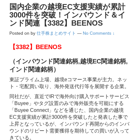
国内企業の越境EC支援実績が累計
3000件を突破！インバウンド＆イ
ンド関連【3382】BEENOS
Posted on
by
仕手株まとめサイト
—
No Comments ↓
【3382】BEENOS
（インバウンド関連銘柄,越境EC関連銘柄,
インド関連銘柄
）
東証プライム上場、越境eコマース事業が主力。ネッ
ト・宅配買い取り、海外発送代行等を展開する企業。
同社だが、直近でIRで海外向け購入サポートサービス
「Buyee」やタグ設置のみで海外販売を可能にする
「Buyee Connect」などを通じた、国内企業の越境
EC支援実績が累計3000件を突破したと発表した事で
上昇となっているが、インバウンド再開からのインバ
ウンドのリピート需要獲得を期待しての買いが入って
きている。