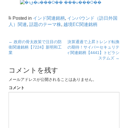
Posted in
インド関連銘柄
,
インバウンド（訪日外国
人）関連
,
話題のテーマ株
,
越境EC関連銘柄
←
政府の骨太政策で注目の防
決算通過で上昇トレンド転換
Post navigation
衛関連銘柄【7224】新明和工
の期待！サイバーセキュリテ
業
ィ関連銘柄【4441】トビラシ
ステムズ
→
コメントを残す
メールアドレスが公開されることはありません。
コメント