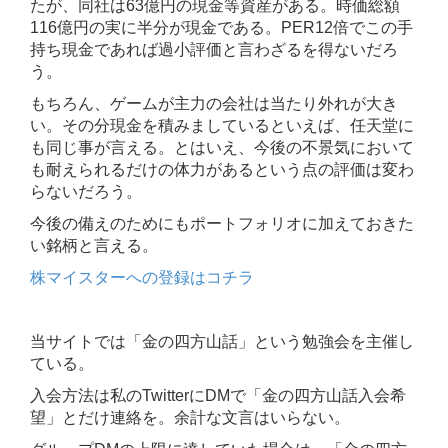
たが、同社は63億円の現金等資産がある。時価総額
116億円の実に半分が現金である。PER12倍でこの手
持ち現金であれば過小評価と言わざるを得ないだろ
う。
もちろん、ゲームが主力の会社は当たり外れが大き
い。その分現金を積みましているといえば、任天堂に
も同じ事が言える。とはいえ、今後の不景気において
も耐えられるだけの体力があるという点の評価は変わ
らないだろう。
今後の備えのためにもポートフォリオに加えておきた
い銘柄と言える。
株マイスターへの登録はコチラ
当サイトでは「金の四方山話」という勉強会を主催し
ている。
入会方法は私のTwitterにDMで「金の四方山話入会希
望」とだけ連絡を。余計な文言はいらない。