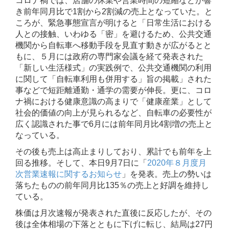
コロナ禍では、店舗の休業や営業時間の短縮などが響
き前年同月比で1割から2割減の売上となっていた。と
ころが、緊急事態宣言が明けると「日常生活における
人との接触、いわゆる「密」を避けるため、公共交通
機関から自転車へ移動手段を見直す動きが広がるとと
もに、５月には政府の専門家会議を経て発表された
「新しい生活様式」の実践例で、公共交通機関の利用
に関して「自転車利用も併用する」旨の掲載」された
事などで短距離通勤・通学の需要が伸長。更に、コロ
ナ禍における健康意識の高まりで「健康産業」として
社会的価値の向上が見られるなど、自転車の必要性が
広く認識された事で6月には前年同月比4割増の売上と
なっている。
その後も売上は高止まりしており、累計でも前年を上
回る推移。そして、本日9月7日に「
2020年８月度月
次営業速報に関するお知らせ
」を発表。売上の勢いは
落ちたものの前年同月比135％の売上と好調を維持し
ている。
株価は月次速報が発表された直後に反応したが、その
後は全体相場の下落とともに下げに転じ、結局は27円