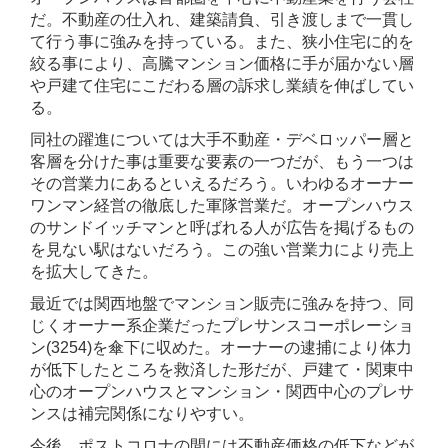
だ。不動産の仕入れ、建築請負、引き渡しまで一貫し
て行う事に強みを持っている。また、狭小住宅に的を
絞る事により、高騰マンション価格に手が届かない層
や戸建て住宅にこだわる層の訴求し業績を伸ばしてい
る。
同社の躍進については大手不動産・デベロッパー層と
客層を分けた事は重要な要素の一つだが、もう一つは
その営業力にあるといえるだろう。いわゆるオーナー
ワンマン経営の徹底した軍隊営業だ。オープンハウス
のサンドイッチマンと呼ばれる人が広告を掲げるもの
を見ない駅はないだろう。この強い営業力により売上
を拡大してきた。
最近では関西地盤でマンション販売に強みを持つ、同
じくオーナー系企業だったプレサンスコーポレーショ
ン(3254)を傘下に収めた。オーナーの逮捕により体力
が低下したところを救済した形だが、戸建て・関東中
心のオープンハウスとマンション・関西中心のプレサ
ンスは補完関係になりやすい。
今後、ポストコロナの間には不動産価格の低下などが