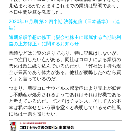
見込まれるがひとまずこれまでの業績は堅調であり、
本日中間決算を発表した。
2020年９月期 第２四半期 決算短信〔日本基準〕（連
結）
通期業績予想の修正（親会社株主に帰属する当期純利
益の上方修正）に関するお知らせ
業績などはご覧の通りであり、特に記載はしないが、
一つ注目したい点がある。同社はコロナによる業績の
悪化は既に織り込んでいるのだが、「弊社は手持ち現
金が豊富であり体力がある。他社が疲弊したのなら買
う」と言っているのだ。
つまり、新型コロナウイルス感染症により売上が低迷
し不動産が処分されるようであればそれは好機である
と考えているのだ。ピンチはチャンス、そして人の不
幸は私の幸せという事を堂々と表明しているその社風
に私は一票を投じたい。