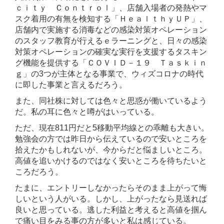
ｃｉｔｙ Ｃｏｎｔｒｏｌ」、店舗入場者の発熱やマ
スク着用の有無を検知する「ＨｅａｌｔｈｙＵＰ」、
店舗内で実施する消毒などの感染対策オペレーション
のスタッフ教育が行えるｅラーニングと、日々の感染
対策オペレーションの確実な実行を支援するタスキン
グ機能を提供する「ＣＯＶＩＤ－１９ Ｔａｓｋｉｎ
ｇ」の3つが主体となる事業で、ウィズコロナの時代
に即した事業と言えるだろう。
また、同社株に対しては色々と思惑が働いているよう
だ。私の耳に色々と噂がはいっている。
ただ、現在811円だと5移動平均線との乖離も大きい。
勉強会の方では昨日から伝えているので安いところを
拾えたかもしれないが、今からだと悩ましいところ。
高値を追いかけるのではなく安いところを待ちたいと
ころだろう。
たまに、エントリーしなかったらそのまま上がって悔
しいという人がいる。しかし、上がったなら見送れば
良いと思っている。逃した利益と考えると高値を掴ん
で痛い目をみる事の方が多いと私は感じている。