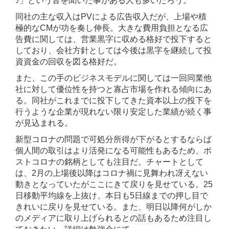
♪」という音を聞いた事がある人も多いだろう。
同社の主な収入はPVによる広告収入だが、上場や積
極的なCMが功を奏し伸長。大きな費用負担となる広
告費に関しては、営業黒字に収める格好で投下すると
しており、会社方針としては今後は黒字を継続して投
資資金の回収を図る格好だ。
また、この手のビジネスモデルに関しては一回同業他
社に対して優位性を持つと寡占市場を作れる傾向にあ
る。同社がこれまでに投下してきた資本以上の投下を
行うような企業が現れない限り安定した業績が続く事
が見込まれる。
新型コロナの問題で可処分所得が下がるとするならば
個人間の取引はより活発になる可能性もあるため、ポ
ストコロナの銘柄としても注目だ。チャートとして
は、2月の上場後以降はコロナ禍に見舞われ冴えない
動きとなっていたがここにきて戻りを見せている。25
日移動平均線を上抜け、本日も5日線までの押し目で
きれいに戻りを見せている。また、明日以降何がしか
のメディアに取り上げられるとの話もあるため注目し