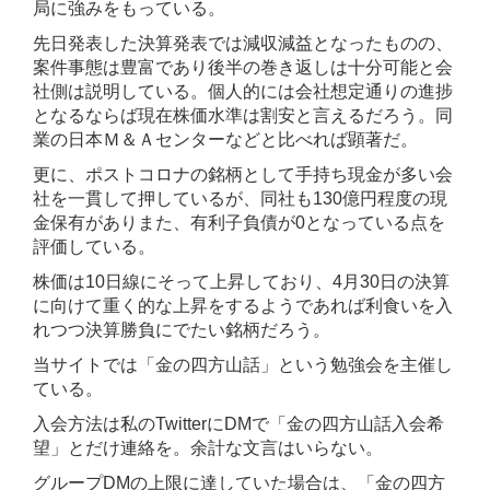
局に強みをもっている。
先日発表した決算発表では減収減益となったものの、
案件事態は豊富であり後半の巻き返しは十分可能と会
社側は説明している。個人的には会社想定通りの進捗
となるならば現在株価水準は割安と言えるだろう。同
業の日本Ｍ＆Ａセンターなどと比べれば顕著だ。
更に、ポストコロナの銘柄として手持ち現金が多い会
社を一貫して押しているが、同社も130億円程度の現
金保有がありまた、有利子負債が0となっている点を
評価している。
株価は10日線にそって上昇しており、4月30日の決算
に向けて重く的な上昇をするようであれば利食いを入
れつつ決算勝負にでたい銘柄だろう。
当サイトでは「金の四方山話」という勉強会を主催し
ている。
入会方法は私のTwitterにDMで「金の四方山話入会希
望」とだけ連絡を。余計な文言はいらない。
グループDMの上限に達していた場合は、「金の四方